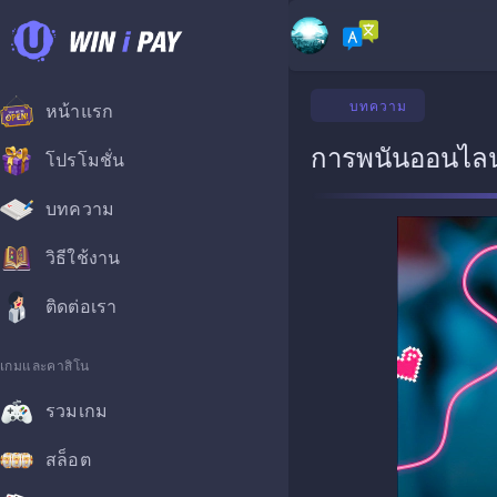
บทความ
หน้าแรก
การพนันออนไลน
โปรโมชั่น
บทความ
วิธีใช้งาน
ติดต่อเรา
เกมและคาสิโน
รวมเกม
สล็อต