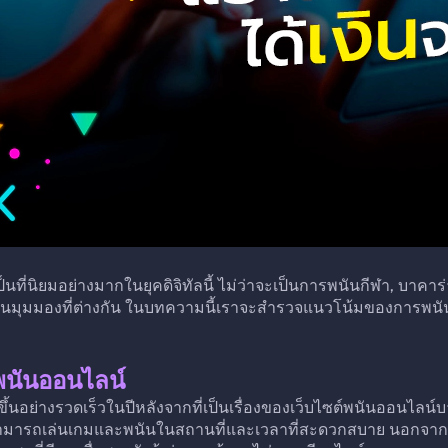
นที่นิยมอย่างมากในยุคดิจิทัลนี้ ไม่ว่าจะเป็นการพนันกีฬา, บาคาร
้ในมุมมองที่ต่างกัน ในบทความนี้เราจะสำรวจแนวโน้มของการพนั
นันออนไลน์
ึ้นอย่างรวดเร็วในปีหลังจากที่เป็นเรื่องของเว็บไซต์พนันออนไล
สามารถเล่นเกมและพนันในสถานที่และเวลาที่สะดวกสบาย นอกจากนี้ยั