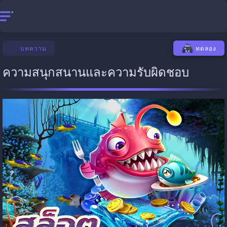
บทความ
ทดลอง
ความสนุกสนานและความรับผิดชอบ