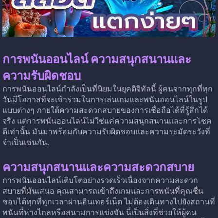
การพนันออนไลน์ ความสนุกสนานและ
ความรับผิดชอบ
การพนันออนไลน์กำลังเป็นที่นิยมในยุคดิจิทัลนี้ ผู้คนจากทุกที่ทุก
วันมีโอกาสที่จะเข้าร่วมในการเล่นเกมและพนันออนไลน์ในรูป
แบบต่างๆ ภายใต้ความสะดวกสบายของการเชื่อถือได้ที่รู้สึกได้
จริง แต่การพนันออนไลน์ไม่ใช่แค่ความสนุกสนานและการโชค
ดีเท่านั้น มันมาพร้อมกับความรับผิดชอบและความระมัดระวังที่
จำเป็นเช่นกัน.
ความสนุกสนานและความสะดวกสบาย
การพนันออนไลน์เติบโตอย่างรวดเร็วเนื่องจากความสะดวก
สบายที่มันเสนอ คุณสามารถเข้าถึงเกมและการพนันที่คุณชื่น
ชอบได้ทุกที่ทุกเวลาผ่านอินเทอร์เน็ต ไม่ต้องเดินทางไปยังสถานที่
พนันที่ห่างไกลหรือสนามการแข่งขัน นี่เป็นสิ่งที่ช่วยให้ผู้คน