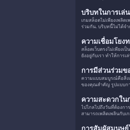
บริบทในการเล่
เกมสล็อตไม่เพียงเพลิดเพ
ร่วมกัน. บริบทนี้ไม่ได้จ
ความเชื่อมโยง
สล็อตเว็บตรงไม่เพียงเป
ยังอยู่กับเรา ทำให้การเ
การมีส่วนร่วมของ
ความแบบสมบูรณ์คือสิ่ง
ของคุณสำคัญ รูปแบบกา
ความสะดวกในก
ไปไกลไปถึงวันที่ต้องการ
สามารถเพลิดเพลินกับเ
การสัมผัสมนุษย์