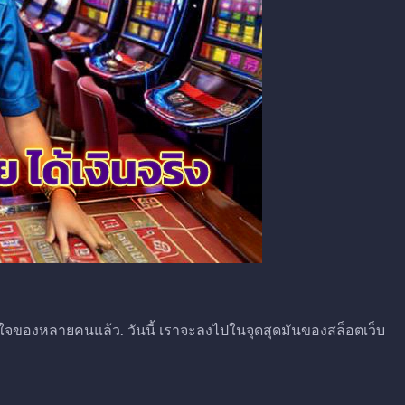
ของหลายคนแล้ว. วันนี้ เราจะลงไปในจุดสุดมันของสล็อตเว็บ