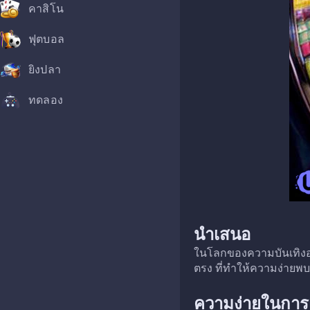
คาสิโน
ฟุตบอล
ยิงปลา
ทดลอง
นำเสนอ
ในโลกของความบันเทิงออ
ตรง ที่ทำให้ความง่ายพบ
ความง่ายในการเ