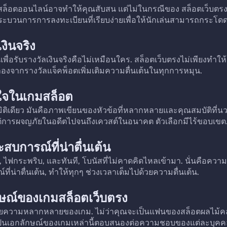
ตออนไลน์อาจทำให้คุณสับสน แต่ไม่ในกรณีของ สล็อตเว็บตรง. อินเ
กระบวนการการลงทะเบียนที่เรียบง่ายเพื่อให้นักเล่นสามารถกระโดดเ
งินจริง
พื่อรับรางวัลเงินจริงคือไม่เหมือนใคร. สล็อตเว็บตรงไม่เพียงทำให้ค
ลองจากรางวัลแจ็คพ็อตเพิ่มเติมความตื่นเต้นในทุกการหมุน.
จในเกมสล็อต
ติเดียว มันคือภาพเขียนของหัวข้อที่หลากหลายและคุณสมบัติที่นวล. 
่การผจญภัยในอดีตไปจนถึงเควสต์ในอนาคต ตัวเลือกมีไร้ขอบเขต
สบการณ์ที่น่าตื่นเต้น
, ไฟกระพริบ, และทันที, โบนัสที่ไม่คาดคิดไหลเข้ามา. นั่นคือความ
่น่าตื่นเต้น, ทำให้ทุกๆ ช่วงเวลาเต็มไปด้วยความตื่นเต้น.
ษณ์ของเกมสล็อตเว็บตรง
วยความหลากหลายของเกม. ไม่ว่าคุณจะเป็นแฟนของสล็อตผลไม้คลาสสิ
็นเอกลักษณ์ของเกมเหล่านี้ตอบสนองต่อความชอบของแต่ละบุคคล 