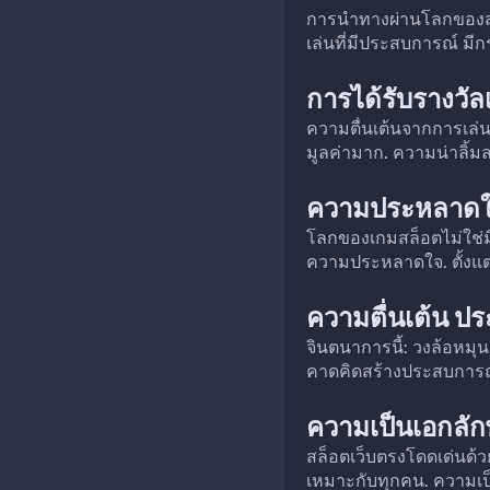
การนำทางผ่านโลกของสล็อ
เล่นที่มีประสบการณ์ มี
การได้รับรางวัลเ
ความตื่นเต้นจากการเล่นเ
มูลค่ามาก. ความน่าลิ้ม
ความประหลาดใ
โลกของเกมสล็อตไม่ใช่มิ
ความประหลาดใจ. ตั้งแต
ความตื่นเต้น ประ
จินตนาการนี้: วงล้อหมุน
คาดคิดสร้างประสบการณ์ที
ความเป็นเอกลัก
สล็อตเว็บตรงโดดเด่นด้
เหมาะกับทุกคน. ความเป