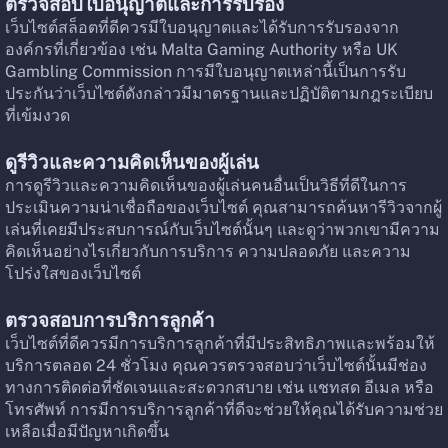
ตรวจสอบใบอนุญาตและการรับรอง
เว็บไซต์สล็อตที่ดีควรมีใบอนุญาตและได้รับการรับรองจาก
องค์กรที่เกี่ยวข้อง เช่น Malta Gaming Authority หรือ UK 
Gambling Commission การมีใบอนุญาตเหล่านี้เป็นการรับ
ประกันว่าเว็บไซต์ดังกล่าวมีมาตรฐานและปฏิบัติตามกฎระเบียบ
ที่เข้มงวด
ดูรีวิวและความคิดเห็นของผู้เล่น
การดูรีวิวและความคิดเห็นของผู้เล่นคนอื่นเป็นวิธีที่ดีในการ
ประเมินความน่าเชื่อถือของเว็บไซต์ คุณสามารถค้นหารีวิวจากผู้
เล่นที่เคยมีประสบการณ์กับเว็บไซต์นั้นๆ และดูว่าพวกเขามีความ
คิดเห็นอย่างไรเกี่ยวกับการบริการ ความปลอดภัย และความ
โปร่งใสของเว็บไซต์
ตรวจสอบการบริการลูกค้า
เว็บไซต์ที่ดีควรมีการบริการลูกค้าที่มีประสิทธิภาพและพร้อมให้
บริการตลอด 24 ชั่วโมง คุณควรตรวจสอบว่าเว็บไซต์นั้นมีช่อง
ทางการติดต่อที่ชัดเจนและสะดวกสบาย เช่น แชทสด อีเมล หรือ
โทรศัพท์ การมีการบริการลูกค้าที่ดีจะช่วยให้คุณได้รับความช่วย
เหลือเมื่อมีปัญหาเกิดขึ้น