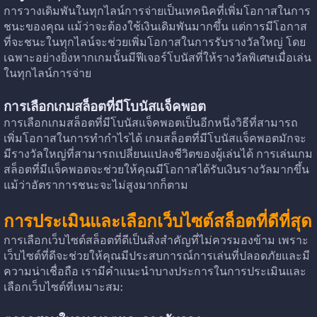
การวางเดิมพันในทุกไลน์การจ่ายเป็นเทคนิคที่เพิ่มโอกาสในการ
ชนะของคุณ แม้ว่าจะต้องใช้เงินเดิมพันมากขึ้น แต่การมีโอกาส
ที่จะชนะในทุกไลน์จะช่วยเพิ่มโอกาสในการรับรางวัลใหญ่ โดย
เฉพาะอย่างยิ่งหากเกมนั้นมีฟีเจอร์โบนัสที่ให้รางวัลพิเศษเมื่อเล่น
ในทุกไลน์การจ่าย
การเลือกเกมสล็อตที่มีโบนัสแจ็คพอต
การเลือกเกมสล็อตที่มีโบนัสแจ็คพอตเป็นอีกหนึ่งวิธีที่สามารถ
เพิ่มโอกาสในการทำกำไรได้ เกมสล็อตที่มีโบนัสแจ็คพอตมักจะ
มีรางวัลใหญ่ที่สามารถเปลี่ยนแปลงชีวิตของผู้เล่นได้ การเล่นเกม
สล็อตที่มีแจ็คพอตจะช่วยให้คุณมีโอกาสได้รับเงินรางวัลมากขึ้น 
แม้ว่าอัตราการชนะจะไม่สูงมากก็ตาม
การประเมินและเลือกเว็บไซต์สล็อตที่ดีที่สุด
การเลือกเว็บไซต์สล็อตที่ดีเป็นสิ่งสำคัญที่ไม่ควรมองข้าม เพราะ
เว็บไซต์ที่ดีจะช่วยให้คุณมีประสบการณ์การเล่นที่ปลอดภัยและมี
ความน่าเชื่อถือ เรามีคำแนะนำบางประการในการประเมินและ
เลือกเว็บไซต์ที่เหมาะสม: