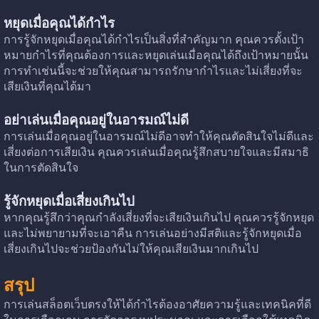
หยุดเมื่อคุณได้กำไร
การรู้จักหยุดเมื่อคุณได้กำไรเป็นสิ่งที่สำคัญมาก คุณควรตั้งเป้า
หมายกำไรที่คุณต้องการและหยุดเล่นเมื่อคุณได้ถึงเป้าหมายนั้น 
การทำเช่นนี้จะช่วยให้คุณสามารถรักษากำไรและไม่เสี่ยงที่จะ
เสียเงินที่คุณได้มา
อย่าเล่นเมื่อคุณอยู่ในอารมณ์ไม่ดี
การเล่นเมื่อคุณอยู่ในอารมณ์ไม่ดีอาจทำให้คุณตัดสินใจไม่ดีและ
เสี่ยงต่อการเสียเงิน คุณควรเล่นเมื่อคุณรู้สึกสบายใจและมีสมาธิ
ในการตัดสินใจ
รู้จักหยุดเมื่อเสี่ยงเกินไป
หากคุณรู้สึกว่าคุณกำลังเสี่ยงที่จะเสียเงินเกินไป คุณควรรู้จักหยุด
และไม่พยายามที่จะเอาคืน การเล่นอย่างมีสติและรู้จักหยุดเมื่อ
เสี่ยงเกินไปจะช่วยป้องกันไม่ให้คุณเสียเงินมากเกินไป
สรุป
การเล่นสล็อตเว็บตรงให้ได้กำไรต้องอาศัยความรู้และเทคนิคที่ดี