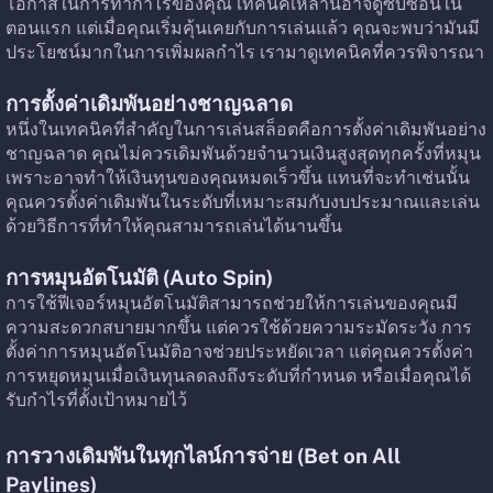
โอกาสในการทำกำไรของคุณ เทคนิคเหล่านี้อาจดูซับซ้อนใน
ตอนแรก แต่เมื่อคุณเริ่มคุ้นเคยกับการเล่นแล้ว คุณจะพบว่ามันมี
ประโยชน์มากในการเพิ่มผลกำไร เรามาดูเทคนิคที่ควรพิจารณา
การตั้งค่าเดิมพันอย่างชาญฉลาด
หนึ่งในเทคนิคที่สำคัญในการเล่นสล็อตคือการตั้งค่าเดิมพันอย่าง
ชาญฉลาด คุณไม่ควรเดิมพันด้วยจำนวนเงินสูงสุดทุกครั้งที่หมุน 
เพราะอาจทำให้เงินทุนของคุณหมดเร็วขึ้น แทนที่จะทำเช่นนั้น 
คุณควรตั้งค่าเดิมพันในระดับที่เหมาะสมกับงบประมาณและเล่น
ด้วยวิธีการที่ทำให้คุณสามารถเล่นได้นานขึ้น
การหมุนอัตโนมัติ (Auto Spin)
การใช้ฟีเจอร์หมุนอัตโนมัติสามารถช่วยให้การเล่นของคุณมี
ความสะดวกสบายมากขึ้น แต่ควรใช้ด้วยความระมัดระวัง การ
ตั้งค่าการหมุนอัตโนมัติอาจช่วยประหยัดเวลา แต่คุณควรตั้งค่า
การหยุดหมุนเมื่อเงินทุนลดลงถึงระดับที่กำหนด หรือเมื่อคุณได้
รับกำไรที่ตั้งเป้าหมายไว้
การวางเดิมพันในทุกไลน์การจ่าย (Bet on All 
Paylines)