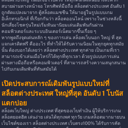
สบายผ่านทางหน้าจอ โทรศัพท์มือถือ สล็อตต่างประเทศ อันดับ 1 
ถูกดัดแปลงมาจาก ตู้สล็อตแมชชีน ให้มาอยู่ในรูปแบบเกม
อิเล็กทรอนิกส์ ที่เรียกกันว่า สล็อตออนไลน์ เพราะในช่วงหลังนี้
นักเสี่ยงโชครุ่นใหม่เริ่มหันมานิยมเล่นเดิมพันกันผ่าน
คอมพิวเตอร์และระบบอินเตอร์เน็ตมากขึ้นเรื่อย ๆ
หากพูดถึงจุดเด่นหลัก ๆ ของการเล่น สล็อตเว็บนอก ใหญ่ ที่ สุด 
แจกเครดิตฟรี คืออะไร ที่ทำให้ได้รับความนิยมในทุกยุคทุกสมัย
นั้น ต้องบอกได้เลยว่า สล็อตต่างประเทศ ทุกค่าย เป็นเกมที่เรา
สามารถเข้าเล่นเมื่อไหร่ก็ได้ทุกที่ทุกเวลา ด้วยรูปแบบการเล่น
ผ่านทางมือถือหรือคอมพิวเตอร์ ที่สามารถสร้างความสนุกสนาน
ไปกับเกมเดิมพันที่ทันสมัยได้
เปิดประสบการณ์เดิมพันรูปแบบใหม่ที่ 
สล็อตต่างประเทศ ใหญ่ที่สุด อันดับ 1 โบนัส
แตกบ่อย
สล็อตเว็บใหญ่ ต่างประเทศ ที่สุดของเว็บทำเงิน ผู้ให้บริการเกม
สล็อตยอดฮิต เล่นง่าย เล่นได้ทุกเพศ ทุกวัย เกมสล็อตมากมายบน
เว็บไซต์ของเรา สล็อตต่างประเทศ เว็บตรง100% ได้รับการคัด