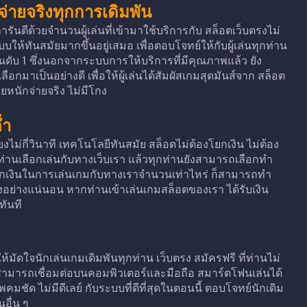
จ่ายจริงทุกการเดิมพัน
การันตีด้วยจำนวนผู้เล่นที่เข้ามาใช้บริการกับ สล็อตเว็บตรงไม่
บให้ทันสมัยมากขึ้นอยู่เสมอ เพื่อตอบโจทย์ให้กับผู้เล่นทุกท่าน
ุดอันดับ 1 ซึ่งนอกจากระบบการให้บริการที่มีคุณภาพแล้ว ยัง
กมาเป็นอย่างดี เพื่อให้ผู้เล่นได้สัมผัสเกมสุดมันส์จาก สล็อต
ายหนักจ่ายจริง ไม่มีโกง
่ำ
ไม่กี่วินาที เทคโนโลยีทันสมัย สล็อตไม่ต้องโยกเงิน ไม่ต้อง
ท่านเลือกเล่นกับทางเว็บเรา แล้วทุกท่านยังสามารถเลือกทำ
กเงินในการเล่นเกมกับทางเราจำนวนเท่าไหร่ ก็สามารถทำ
ูงอย่างแน่นอน หากท่านเข้าเล่นเกมสล็อตของเรา ได้รับเงิน
ันที 
้มัดใจนักเล่นเกมเดิมพันทุกท่าน เว็บตรง สมัครฟรี ที่ท่านไม่
็สามารถเชื่อมต่อบนคอมพิวเตอร์และมือถือ สมาร์ตโฟนเล่นได้
มชัด ไม่มีดีเลย์ กับระบบที่ดีที่สุดในตอนนี้ ตอบโจทย์นักเดิม
อื่น ๆ