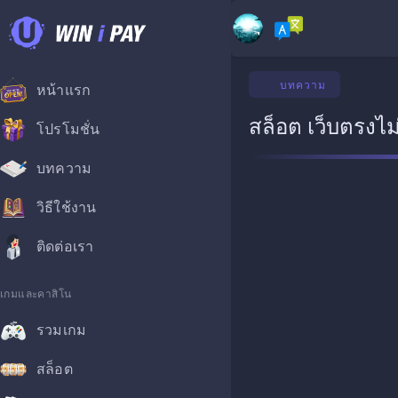
บทความ
หน้าแรก
สล็อต เว็บตรงไม
โปรโมชั่น
บทความ
วิธีใช้งาน
ติดต่อเรา
เกมและคาสิโน
รวมเกม
สล็อต