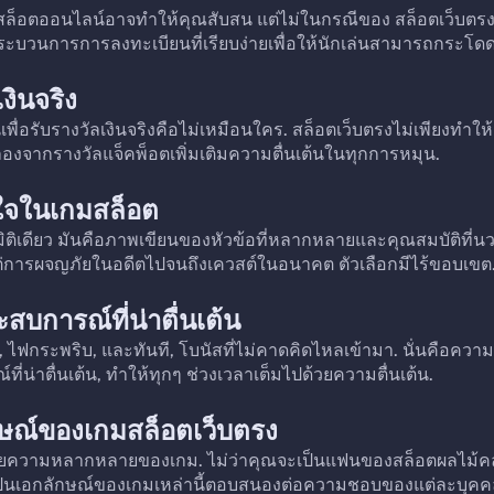
ตออนไลน์อาจทำให้คุณสับสน แต่ไม่ในกรณีของ สล็อตเว็บตรง. อินเ
กระบวนการการลงทะเบียนที่เรียบง่ายเพื่อให้นักเล่นสามารถกระโดดเ
งินจริง
พื่อรับรางวัลเงินจริงคือไม่เหมือนใคร. สล็อตเว็บตรงไม่เพียงทำให้ค
ลองจากรางวัลแจ็คพ็อตเพิ่มเติมความตื่นเต้นในทุกการหมุน.
จในเกมสล็อต
ติเดียว มันคือภาพเขียนของหัวข้อที่หลากหลายและคุณสมบัติที่นวล. 
่การผจญภัยในอดีตไปจนถึงเควสต์ในอนาคต ตัวเลือกมีไร้ขอบเขต
สบการณ์ที่น่าตื่นเต้น
, ไฟกระพริบ, และทันที, โบนัสที่ไม่คาดคิดไหลเข้ามา. นั่นคือความ
่น่าตื่นเต้น, ทำให้ทุกๆ ช่วงเวลาเต็มไปด้วยความตื่นเต้น.
ษณ์ของเกมสล็อตเว็บตรง
วยความหลากหลายของเกม. ไม่ว่าคุณจะเป็นแฟนของสล็อตผลไม้คลาสสิ
็นเอกลักษณ์ของเกมเหล่านี้ตอบสนองต่อความชอบของแต่ละบุคคล 