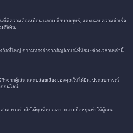
้เล่นที่มีความคิดเหมือน แลกเปลี่ยนกลยุทธ์, และเฉลยความสำเร็จ
ดิจิทัล.
ัลที่ใหญ่ ความทรงจำจากสัญลักษณ์ที่นิยม - ช่วงเวลาเหล่านี้
ิวจากผู้เล่น และปล่อยเสียงของคุณให้ได้ยิน. ประสบการณ์
ตออนไลน์.
มารถเข้าถึงได้ทุกที่ทุกเวลา. ความยืดหยุ่นทำให้ผู้เล่น