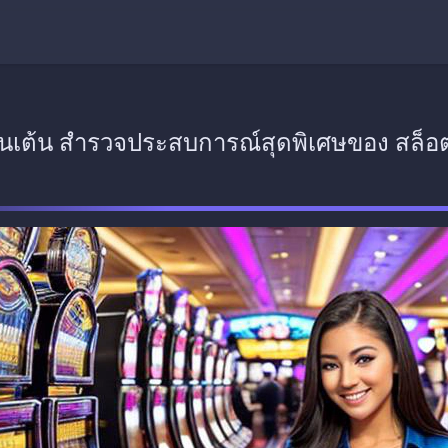
นเต้น สำรวจประสบการณ์สุดพิเศษของ สล็อตเว