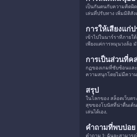
เป็นกันตนกับความคิดผิดเ
เล่นที่ปรับทาง เพิ่มมิติส
การให้เสียงแก่
เข้าไปในนาร์ราทีภายใต้ส
เพียงแค่การหมุนวงล้อ มั
การเป็นส่วนที่ค
กฏของเกมที่ซับซ้อนและ
ความสนุกโดยไม่มีความ
สรุป
ในโลกของ สล็อตเว็บตรง,
สุขของโบนัสที่น่าตื่นเ
เล่นได้เอง.
คำถามที่พบบ่อย
คำถาม 1: ฉันจะสามารถได