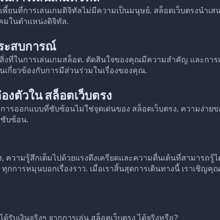
พี้ยนที่การเล่นเกมดิจิทัลไม่มีความเป็นมนุษย์. สล็อตเว็บตรงนำเส
ังคมในตำแหน่งดิจิทัล.
ประสบการณ์
ิ่งที่ในการเล่นเกมสล็อต. ตัดสินใจของคุณมีความสำคัญ และการเล่า
นเกี่ยวข้องกับการมีส่วนร่วมในเรื่องของคุณ.
ล่องตัวใน สล็อตเว็บตรง
การออกแบบที่ซับซ้อนไม่ใช่จุดเด่นของ สล็อตเว็บตรง. ความง่ายข
ซับซ้อน.
 ความรู้สึกเต็มไปด้วยแรงตึงเครียดและความตื่นเต้นที่สามารถรู้
ต้น ทุกการหมุนบอกเรื่องราว. เมื่อเราสิ้นสุดการเดินทางนี้ เราเ
้รับเงินจริงๆ จากการเล่น สล็อตเว็บตรง ได้จริงหรือ?