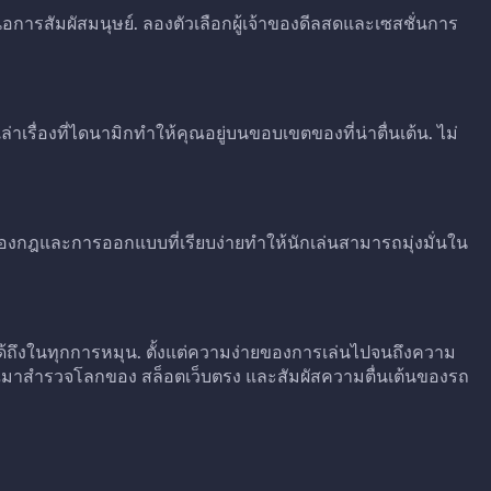
นอการสัมผัสมนุษย์. ลองตัวเลือกผู้เจ้าของดีลสดและเซสชั่นการ
เรื่องที่ไดนามิกทำให้คุณอยู่บนขอบเขตของที่น่าตื่นเต้น. ไม่
องกฎและการออกแบบที่เรียบง่ายทำให้นักเล่นสามารถมุ่งมั่นใน
ได้ถึงในทุกการหมุน. ตั้งแต่ความง่ายของการเล่นไปจนถึงความ
ชิญคุณมาสำรวจโลกของ สล็อตเว็บตรง และสัมผัสความตื่นเต้นของรถ