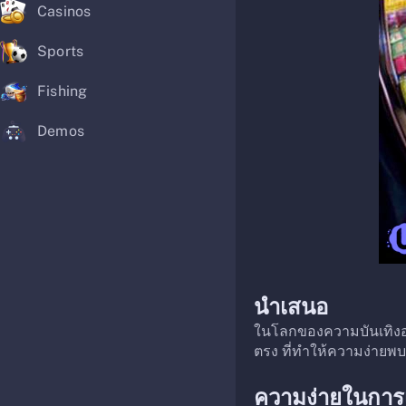
Casinos
Sports
Fishing
Demos
นำเสนอ
ในโลกของความบันเทิงออ
ตรง ที่ทำให้ความง่ายพบ
ความง่ายในการเ