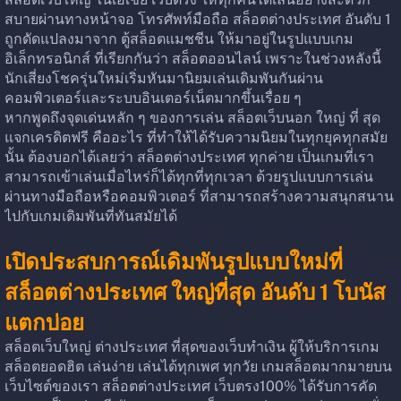
สบายผ่านทางหน้าจอ โทรศัพท์มือถือ สล็อตต่างประเทศ อันดับ 1 
ถูกดัดแปลงมาจาก ตู้สล็อตแมชชีน ให้มาอยู่ในรูปแบบเกม
อิเล็กทรอนิกส์ ที่เรียกกันว่า สล็อตออนไลน์ เพราะในช่วงหลังนี้
นักเสี่ยงโชครุ่นใหม่เริ่มหันมานิยมเล่นเดิมพันกันผ่าน
คอมพิวเตอร์และระบบอินเตอร์เน็ตมากขึ้นเรื่อย ๆ
หากพูดถึงจุดเด่นหลัก ๆ ของการเล่น สล็อตเว็บนอก ใหญ่ ที่ สุด 
แจกเครดิตฟรี คืออะไร ที่ทำให้ได้รับความนิยมในทุกยุคทุกสมัย
นั้น ต้องบอกได้เลยว่า สล็อตต่างประเทศ ทุกค่าย เป็นเกมที่เรา
สามารถเข้าเล่นเมื่อไหร่ก็ได้ทุกที่ทุกเวลา ด้วยรูปแบบการเล่น
ผ่านทางมือถือหรือคอมพิวเตอร์ ที่สามารถสร้างความสนุกสนาน
ไปกับเกมเดิมพันที่ทันสมัยได้
เปิดประสบการณ์เดิมพันรูปแบบใหม่ที่ 
สล็อตต่างประเทศ ใหญ่ที่สุด อันดับ 1 โบนัส
แตกบ่อย
สล็อตเว็บใหญ่ ต่างประเทศ ที่สุดของเว็บทำเงิน ผู้ให้บริการเกม
สล็อตยอดฮิต เล่นง่าย เล่นได้ทุกเพศ ทุกวัย เกมสล็อตมากมายบน
เว็บไซต์ของเรา สล็อตต่างประเทศ เว็บตรง100% ได้รับการคัด