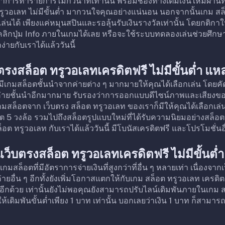
ลาการทำรายการไม่กี่วินาทีเท่านั้น พร้อมช่องทางเติมเงินใหม่ผ
รูวอเลท ไม่มีขั้นต่ำ มากวนใจคุณอย่างแน่นอน นอกจากนั้นเกม สล็อต
ล่นได้ เพียงแค่หมุนสปินและรอลุ้นรับเงินรางวัลเท่านั้น โดยกติ
ปุ่ม Info ภายในเกมได้เลย หรือจะใช้ระบบทดลองเล่นช่วยศึกษาเพิ่ม
ายกับเราได้แล้ววันนี้
บตรงสล็อต ทรูวอเลทเครดิตฟรี ไม่มีขั้นต่ำ แ
มีเกมสล็อตชั้นนำจากค่ายต่าง ๆ มากมายให้คุณได้เลือกเล่น โดยค
ายชั้นนำอีกมากมาย รับรองว่าการออกแบบดีไซน์ภาพและเสียงของ
มสล็อตจาก เว็บตรง สล็อต ทรูวอเลท ของเราก็มีให้คุณได้เลือกเ
็อต 5 วงล้อ รวมไปถึงสล็อตรูปแบบใหม่ที่ได้รับความนิยมอย่างสล็อต
อต ทรูวอเลท กับเราได้แล้ววันนี้ มีโบนัสเครดิตฟรี และโปรโมชั่นอ
เว็บตรงสล็อต ทรูวอเลทเครดิตฟรี ไม่มีขั้นต่
กมสล็อตที่มีอัตราการจ่ายเงินที่สูงกว่าที่อื่น ๆ หลายเท่า เนื่องจา
่ายอื่น ๆ อีกทั้งยังเพิ่มโอกาสแตกให้กับเกม สล็อต ทรูวอเลท เครดิต
าอีกด้วย เท่านั้นยังไม่พอคุณยังสามารถปรับไลน์เดิมพันภายในเกม สล็
ดให้เดิมพันขั้นตํ่าเพียง 1 บาท เท่านั้น บอกเลยว่าเงิน 1 บาท ก็สา