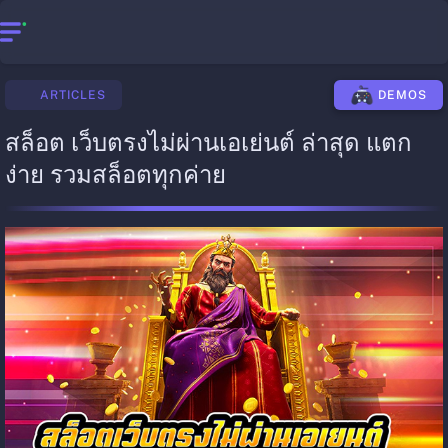
ARTICLES
DEMOS
สล็อต เว็บตรงไม่ผ่านเอเย่นต์ ล่าสุด แตก
ง่าย รวมสล็อตทุกค่าย