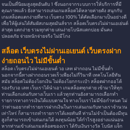
จนเป็นที่นิยมสูงสุดอันดับ 1 ซึ่งนอกจากระบบการให้บริการที่มี
คุณภาพแล้ว ยังสามารถเล่นเกมสล็อตได้หลายค่ายดัง สนุกกับ
เกมสล็อตแตกง่ายที่ทาง เว็บตรง 100% ได้คัดเลือกมาเป็นอย่างดี 
เพื่อให้ผู้เล่นได้สัมผัสเกมสุดมันส์จาก สล็อตเว็บตรงไม่ผ่านเอเย่นต์ 
ล่าสุด แตกง่าย รวมทุกค่าย เล่นง่ายโบนัสแตกบ่อย มั่นคง
ปลอดภัย จ่ายหนักจ่ายจริง ไม่มีโกง
สล็อต เว็บตรงไม่ผ่านเอเยนต์ เว็บตรงฝาก
ง่ายถอนไว ไม่มีขั้นต่ำ
สล็อต เว็บตรงไม่ผ่านเอเยนต์ วอ เลท ฝากถอน ไม่มีขั้นต่ำ 
นอกจากนี้ทางฝากถอนรวดเร็วเพียงไม่กี่วินาที เทคโนโลยีทัน
สมัย สล็อตไม่ต้องโยกเงิน ไม่ต้องโยกกระเป๋า สล็อตฝากออโต้ 
รองรับวอ เลท เว็บเราได้นำเอา เกมสล็อตทุกค่าย เข้ามาให้ทุก
ท่านเลือกเล่นกับทางเว็บเรา แล้วทุกท่านยังสามารถเลือกทำ
รายการทางการเงินได้แบบตามใจ ทางเว็บเราไม่มีข้อกำหนด ไม่
ว่าท่านอยากทำรายการฝากเงินในการเล่นเกมกับทางเราจำนวน
เท่าไหร่ ก็สามารถทำรายการได้เลยทันที ท่านไม่จำเป็นต้องมีทุน
สูงก็สามารถเข้าเล่นเกมได้ ลงทุนน้อย ได้กำไรสูงอย่างแน่นอน 
หากท่านเข้าเล่นเกมสล็อตของเรา ได้รับเงินรางวัล โบนัส แจ็ก