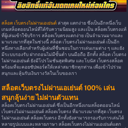
สล็อต เว็บตรงไม่ผ่านเอเย่นต์
 ล่าสุด แตกง่าย ซึ่งเป็นอีกหนึ่งเว็บ
เกมสล็อตออนไลน์ที่ได้รับความนิยมสูง และเป็น สล็อตเว็บตรงเเท้ 
ที่ผู้เล่นเข้าใช้บริการ สล็อตเว็บตรงแตกง่าย เป็นจำนวนมากและ
มาแรงมากที่สุดในช่วงนี้ สล็อต เว็บตรงไม่ผ่านเอเย่นต์ เป็นอีก
หนึ่งทางเลือกสำหรับผู้เล่นที่ชื่นชอบในการเล่นเกมต่าง ๆ และยัง
มีระบบรองรับ ฝากถอนไม่มีขั้นต่ำ บนมือถือ อีกทั้ง สล็อต เว็บตรง
ไม่ผ่านเอเย่นต์ ยังมีโปรโมชั่นสุดพิเศษ และโบนัส เว็บตรงสล็อต 
พร้อมที่จะคอยซัปพอร์ตให้เหล่าสมาชิกทุกท่าน เพื่อเข้าไปร่วม
สนุกและลุ้นรับเงินรางวัลในเว็บของเรา
สล็อตเว็บตรงไม่ผ่านเอเย่นต์ 100% เล่น
สนุกลุ้นง่าย ไม่ผ่านตัวแทน
สล็อตเว็บตรงไม่ผ่านเอเย่นต์ ซึ่งเป็นอีกหนึ่งเกมสล็อตออนไลน์ 
เว็บตรงไม่ผ่านเอเย่นต์ สล็อตเว็บตรง ที่มาแรงมากที่สุด เว็บตรง
ไม่ผ่านเอเย่นต์ สล็อตเว็บตรง อีกทั้งยังสามารถรองรับการเล่นได้
หลายรูปแบบและหลายภาษา สล็อตเว็บตรงไม่ผ่านเอเย่นต์แตก