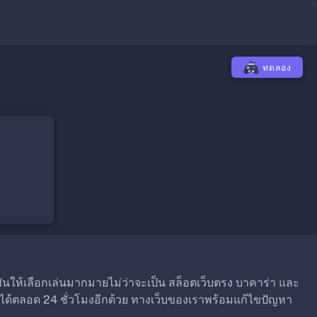
ทดลอง
ิมพันให้เลือกเล่นมากมายไม่ว่าจะเป็น สล็อตเว็บตรง บาคาร่า และ
อได้ตลอด 24 ชั่วโมงอีกด้วย ทางเว็บของเราพร้อมแก้ไขปัญหา