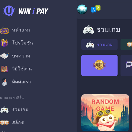
รวมเกม
หน้าแรก
โปรโมชั่น
รวมเกม
บทความ
วิธีใช้งาน
ติดต่อเรา
เกมและคาสิโน
RANDOM
GAME
รวมเกม
สล็อต