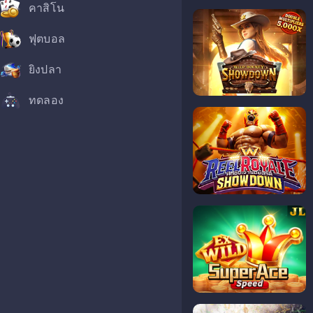
คาสิโน
ฟุตบอล
ยิงปลา
ทดลอง