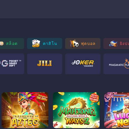
สล็อต
คาสิโน
ฟุตบอล
ยิงป