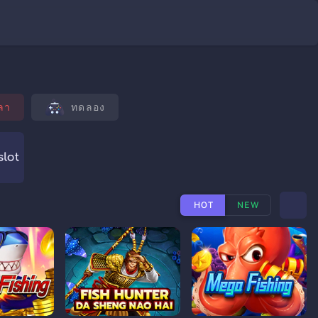
ลา
ทดลอง
HOT
NEW