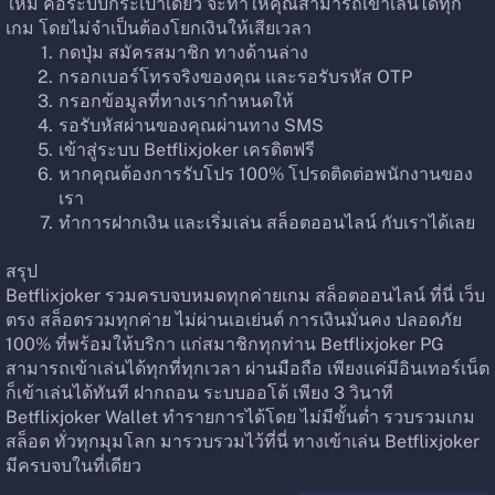
ใหม่ คือระบบกระเป๋าเดียว จะทำให้คุณสามารถเข้าเล่นได้ทุก
เกม โดยไม่จำเป็นต้องโยกเงินให้เสียเวลา
กดปุ่ม สมัครสมาชิก ทางด้านล่าง
กรอกเบอร์โทรจริงของคุณ และรอรับรหัส OTP
กรอกข้อมูลที่ทางเรากำหนดให้
รอรับหัสผ่านของคุณผ่านทาง SMS
เข้าสู่ระบบ Betflixjoker เครดิตฟรี
หากคุณต้องการรับโปร 100% โปรดติดต่อพนักงานของ
เรา
ทำการฝากเงิน และเริ่มเล่น สล็อตออนไลน์ กับเราได้เลย
สรุป
Betflixjoker รวมครบจบหมดทุกค่ายเกม สล็อตออนไลน์ ที่นี่ เว็บ
ตรง สล็อตรวมทุกค่าย ไม่ผ่านเอเย่นต์ การเงินมั่นคง ปลอดภัย 
100% ที่พร้อมให้บริกา แก่สมาชิกทุกท่าน Betflixjoker PG 
สามารถเข้าเล่นได้ทุกที่ทุกเวลา ผ่านมือถือ เพียงแค่มีอินเทอร์เน็ต 
ก็เข้าเล่นได้ทันที ฝากถอน ระบบออโต้ เพียง 3 วินาที 
Betflixjoker Wallet ทำรายการได้โดย ไม่มีขั้นต่ำ รวบรวมเกม
สล็อต ทั่วทุกมุมโลก มารวบรวมไว้ที่นี่ ทางเข้าเล่น Betflixjoker 
มีครบจบในที่เดียว