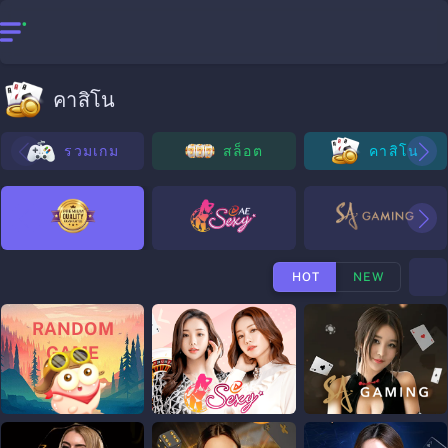
คาสิโน
รวมเกม
สล็อต
คาสิโน
HOT
NEW
RANDOM
GAME