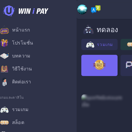
ทดลอง
หน้าแรก
โปรโมชั่น
รวมเกม
บทความ
วิธีใช้งาน
ติดต่อเรา
เกมและคาสิโน
รวมเกม
สล็อต