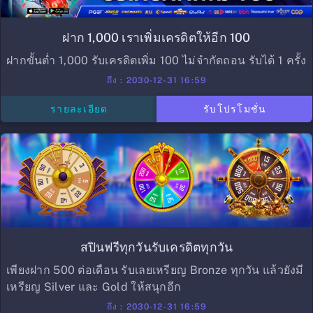
ฝาก 1,000 เราเพิ่มเครดิตให้อีก 100
ฝากขั้นต่ำ 1,000 รับเครดิตเพิ่ม 100 ไม่จำกัดถอน รับได้ 1 ครั้ง
ถึง : 2030-12-31 16:59
รายละเอียด
รับโปรโมชั่น
สปินฟรีทุกวันรับเครดิตทุกวัน
เพียงฝาก 500 ต่อเดือน รับเลยเหรียญ Bronze ทุกวัน แล้วยังมี
เหรียญ Silver และ Gold ให้สนุกอีก
ถึง : 2030-12-31 16:59