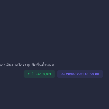
ะเงินรางวัลจะถูกยึดคืนทั้งหมด
รับไปแล้ว 8,071
ถึง 2030-12-31 16:59:00