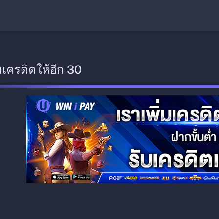
มเครดิตให้อีก 30