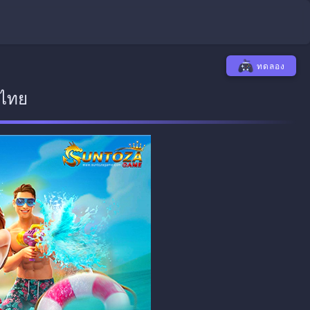
ทดลอง
นไทย