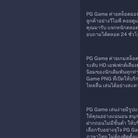
PG Game ค่ายสล็อตออนไ
ลูกค้าอย่างวีไอพี คอย
คุณมารับ แจกหนักตลอดทั
อบถามได้ตลอด 24 ชั่วโมง
PG Game ค่ายเกมสล็อตอ
ระดับ HD เอฟเฟกต์เสียง
นิยมของนักเดิมพันทุกท่าน
Game PNG ที่เปิดให้บร
ไหลลื่น เล่นได้อย่างสะ
PG Game เล่นง่ายมีรูป
ให้คุณอย่างแน่นอน สนุก
ฝากถอนไม่มีขั้นต่ำ ให้บ
เลือกรับอย่างจุใจ PG 
ภาษาไทย ไม่ต้องติดตั้งแ