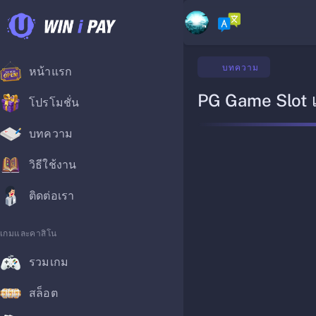
บทความ
หน้าแรก
PG Game Slot เว็
โปรโมชั่น
บทความ
วิธีใช้งาน
ติดต่อเรา
เกมและคาสิโน
รวมเกม
สล็อต