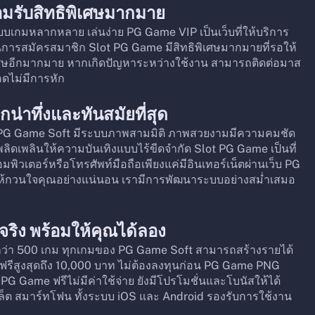
มรับสิทธิพิเศษมากมาย
บเกมหลากหลาย เล่นง่าย PG Game VIP เป็นเว็บที่ให้บริการ
นการสมัครสมาชิก Slot PG Game มีสิทธิพิเศษมากมายที่รอให้
ุดพิเศษอีกมากมาย หากเกิดปัญหาระหว่างใช้งาน สามารถติดต่อมาส
อดไม่มีการหัก
่าทึ่งและทันสมัยที่สุด
มัย PG Game Soft มีระบบภาพสามมิติ ภาพสวยงามมีความคมชัด
ลิดเพลินให้ความบันเทิงแบบไร้ขีดจำกัด Slot PG Game เป็นที่
อมพิวเตอร์หรือโทรศัพท์มือถือเพียงแค่มีอินเทอร์เน็ตผ่านเว็บ PG 
ำให้กวนใจคุณอย่างแน่นอน เรามีการพัฒนาระบบอย่างสม่ำเสมอ 
ิง พร้อมให้คุณได้ลอง
กว่า 500 เกม ทุกเกมของ PG Game Soft สามารถสร้างรายได้
ฟรีสูงสุดถึง 10,000 บาท ไม่ต้องลงทุนก่อน PG Game PNG 
 PG Game ฟรีไม่มีค่าใช้จ่าย ยังมีโปรโมชั่นและโบนัสให้ได้
ล็ต สมาร์ทโฟน ทั้งระบบ iOS และ Android รองรับการใช้งาน