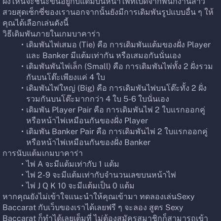
ฝั่งไหนจะชนะขึ้นอยู่กับแต้มบนหน้าไพ่ที่เปิดจากพนักงานสาว
สวยสุดเซ็กซี่ของเรานอกจากนั้นยังมีการเดิมพันรูปแบบอื่น ๆ ให้
คุณได้เลือกเล่นดังนี้
วิธีเดิมพันภายในเกมบาคาร่า
เดิมพันไพ่เสมอ (Tie) คือ การเดิมพันแต้มของฝั่ง Player 
และ Banker มีแต้มเท่ากัน หรือเสมอกันนั่นเอง
เดิมพันพันไพ่เล็ก (Small) คือ การเดิมพันไพ่ทั้ง 2 ฝั่งรวม
กันบนโต๊ะเพียงแค่ 4 ใบ
เดิมพันไพ่ใหญ่ (Big) คือ การเดิมพันไพ่บนโต๊ะทั้ง 2 ฝั่ง
รวมกันบนโต๊ะมากกว่า 4 ใบ 5-6 ใบนั่นเอง
เดิมพัน Player Pair คือ การเดิมพันไพ่ 2 ใบแรกออกคู่
หรือหน้าไพ่เหมือนกันของฝั่ง Player
เดิมพัน Banker Pair คือ การเดิมพันไพ่ 2 ใบแรกออกคู่
หรือหน้าไพ่เหมือนกันของฝั่ง Banker
การนับแต้มเกมบาคาร่า
ไพ่ A จะมีแต้มเท่ากับ 1 แต้ม
ไพ่ 2-9 จะมีแต้มเท่ากับจำนวนเลขบนหน้าไพ่
ไพ่ J Q K 10 จะมีแต้มเป็น 0 แต้ม
หากคุณยังไม่เข้าใจแนะนำให้คุณเข้ามา ทดลองเล่นSexy 
Baccarat กับเว็บของเราได้เลยฟรี ๆ จะลอง สูตร Sexy 
Baccarat ก็ทำได้เลยเต็มที่ ไม่ต้องสมัครสมาชิกก็สามารถเข้า