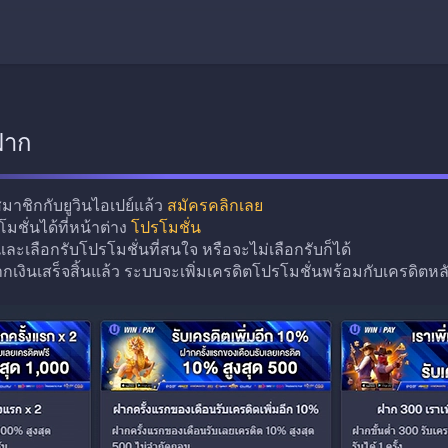
นฝาก
มาชิกกับยูวินไอเปย์แล้ว 
สมัครคลิกเลย
ชั่นได้ที่หน้าต่าง 
โปรโมชั่น
และเลือกรับโปรโมชั่นที่สนใจ หรือจะไม่เลือกรับก็ได้
งินเสร็จสิ้นแล้ว ระบบจะเพิ่มเครดิตโปรโมชั่นพร้อมกับเครดิตหลั