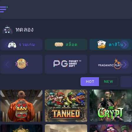
ทดลอง
รวมเกม
สล็อต
คาสิโน
HOT
NEW