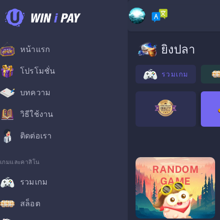
ยิงปลา
หน้าแรก
โปรโมชั่น
รวมเกม
บทความ
วิธีใช้งาน
ติดต่อเรา
เกมและคาสิโน
RANDOM
GAME
รวมเกม
สล็อต