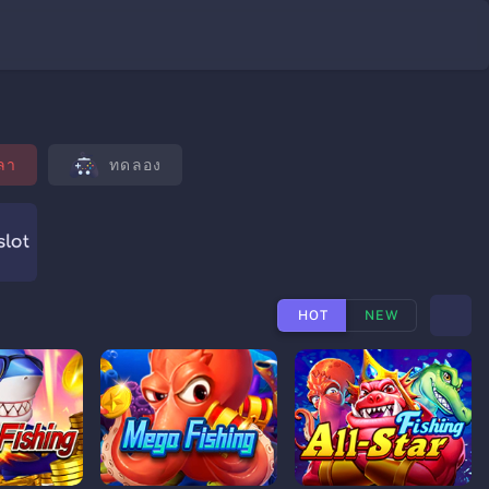
ลา
ทดลอง
HOT
NEW