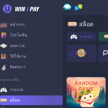
สล็อต
หน้าแรก
โปรโมชั่น
รวมเกม
บทความ
วิธีใช้งาน
ติดต่อเรา
เกมและคาสิโน
RANDOM
GAME
รวมเกม
สล็อต