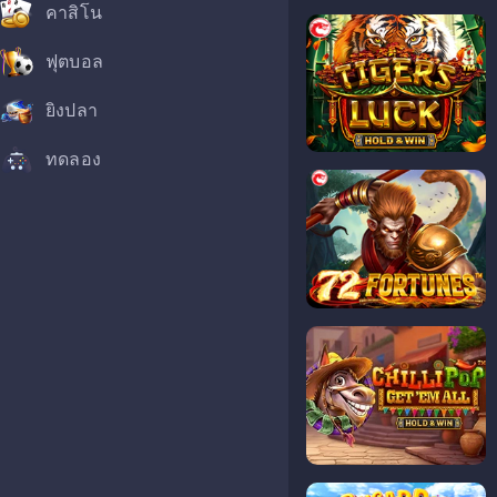
คาสิโน
ฟุตบอล
ยิงปลา
ทดลอง