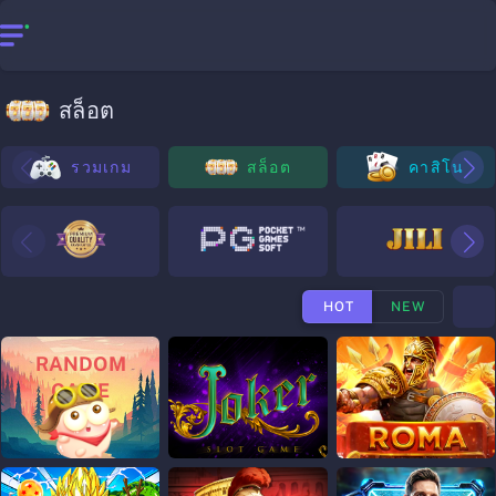
สล็อต
รวมเกม
สล็อต
คาสิโน
HOT
NEW
RANDOM
GAME