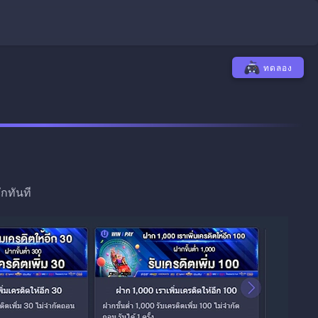
ทดลอง
กทันที