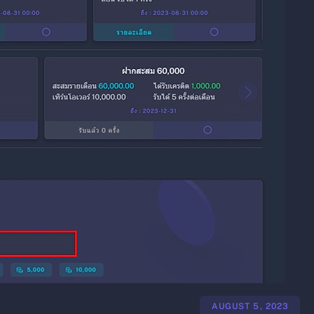
AUGUST 5, 2023